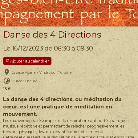
Danse des 4 Directions
Le 16/12/2023
de 08:30
à 09:30
Ajouter au calendrier
Espace Âsana - Vindry sur Turdine
Durée : 1 heure
15 €
La danse des 4 directions, ou méditation du
cœur, est une pratique de méditation en
mouvement.
Les mouvements très simples et la respiration sont portés par une
musique répétitive et permettent de relâcher progressivement les
tensions physiques, les tensions intérieures et le mental.
Cette pratique réactive la circulation de l'énergie du cœur et encourage