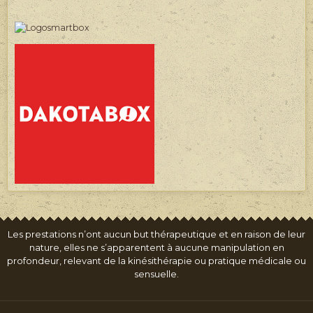
Les prestations n’ont aucun but thérapeutique et en raison de leur
nature, elles ne s’apparentent à aucune manipulation en
profondeur, relevant de la kinésithérapie ou pratique médicale ou
sensuelle.