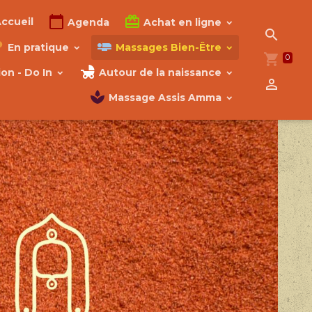
ccueil
Agenda
Achat en ligne
En pratique
Massages Bien-Être
0
on - Do In
Autour de la naissance
Massage Assis Amma