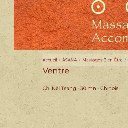
Accueil
ÂSANA
Massages Bien-Être
Ventre
Chi Nei Tsang - 30 mn - Chinois