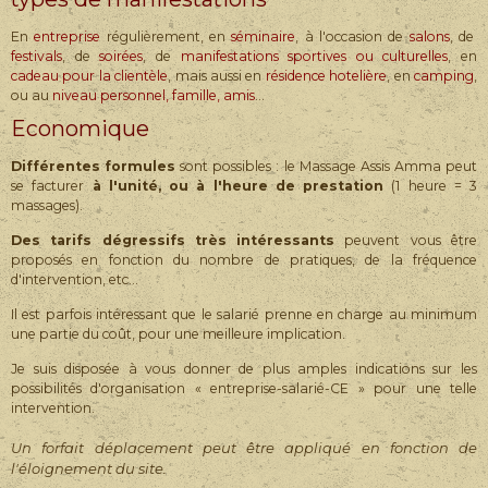
En
entreprise
régulièrement, en
séminaire
, à l'occasion de
salons
, de
festivals
, de
soirées
, de
manifestations sportives ou culturelles
, en
cadeau pour la clientèle
, mais aussi en
résidence hotelière
, en
camping
,
ou au
niveau personnel, famille, amis
…
Economique
Différentes formules
sont possibles : le Massage Assis Amma peut
se facturer
à l'unité, ou à l'heure de prestation
(1 heure = 3
massages).
Des tarifs dégressifs très intéressants
peuvent vous être
proposés en fonction du nombre de pratiques, de la fréquence
d'intervention, etc...
Il est parfois intéressant que le salarié prenne en charge au minimum
une partie du coût, pour une meilleure implication.
Je suis disposée à vous donner de plus amples indications sur les
possibilités d'organisation « entreprise-salarié-CE » pour une telle
intervention.
Un forfait déplacement peut être appliqué en fonction de
l'éloignement du site.