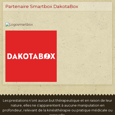
Partenaire Smartbox DakotaBox
Les prestations n’ont aucun but thérapeutique et en raison de leur
nature, elles ne s’apparentent à aucune manipulation en
profondeur, relevant de la kinésithérapie ou pratique médicale ou