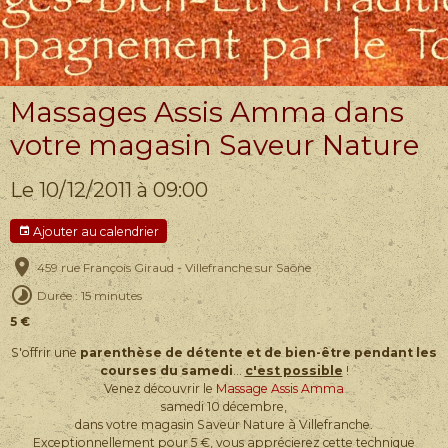
Massages Assis Amma dans
votre magasin Saveur Nature
Le 10/12/2011
à 09:00
Ajouter au calendrier
459 rue François Giraud - Villefranche sur Saône
Durée : 15 minutes
5 €
S'offrir une
parenthèse de détente et de bien-être pendant les
courses du samedi
...
c'est possible
!
Venez découvrir le
Massage Assis Amma
samedi 10 décembre,
dans votre magasin Saveur Nature à Villefranche.
Exceptionnellement pour 5 €, vous apprécierez cette technique