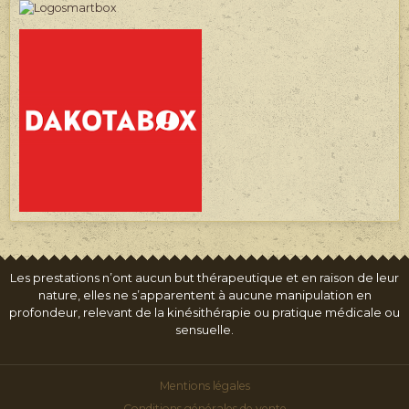
Les prestations n’ont aucun but thérapeutique et en raison de leur
nature, elles ne s’apparentent à aucune manipulation en
profondeur, relevant de la kinésithérapie ou pratique médicale ou
sensuelle.
Mentions légales
Conditions générales de vente