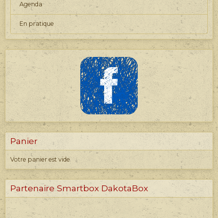
Agenda
En pratique
Panier
Votre panier est vide
Partenaire Smartbox DakotaBox