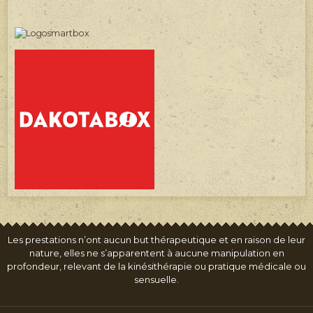
Les prestations n’ont aucun but thérapeutique et en raison de leur
nature, elles ne s’apparentent à aucune manipulation en
profondeur, relevant de la kinésithérapie ou pratique médicale ou
sensuelle.